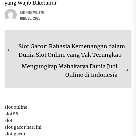
yang Wajib Diketahui!
FAITHFULMOLE79
JUNE 20, 2026
Post
Slot Gacor: Rahasia Kemenangan dalam
navigation
Previous
Dunia Slot Online yang Tak Terungkap
post:
Mengungkap Mahakarya Dunia Judi
Ne
Online di Indonesia
pos
slot online
slot88
slot
slot gacor hari ini
slot gacor