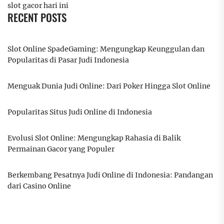
slot gacor hari ini
RECENT POSTS
Slot Online SpadeGaming: Mengungkap Keunggulan dan
Popularitas di Pasar Judi Indonesia
Menguak Dunia Judi Online: Dari Poker Hingga Slot Online
Popularitas Situs Judi Online di Indonesia
Evolusi Slot Online: Mengungkap Rahasia di Balik
Permainan Gacor yang Populer
Berkembang Pesatnya Judi Online di Indonesia: Pandangan
dari Casino Online