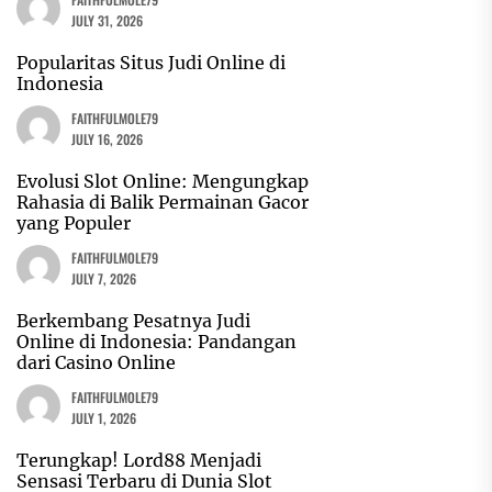
JULY 31, 2026
Popularitas Situs Judi Online di
Indonesia
FAITHFULMOLE79
JULY 16, 2026
Evolusi Slot Online: Mengungkap
Rahasia di Balik Permainan Gacor
yang Populer
FAITHFULMOLE79
JULY 7, 2026
Berkembang Pesatnya Judi
Online di Indonesia: Pandangan
dari Casino Online
FAITHFULMOLE79
JULY 1, 2026
Terungkap! Lord88 Menjadi
Sensasi Terbaru di Dunia Slot