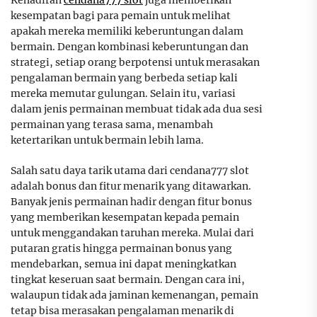
Kehadiran
cendana777 slot
juga memberikan
kesempatan bagi para pemain untuk melihat
apakah mereka memiliki keberuntungan dalam
bermain. Dengan kombinasi keberuntungan dan
strategi, setiap orang berpotensi untuk merasakan
pengalaman bermain yang berbeda setiap kali
mereka memutar gulungan. Selain itu, variasi
dalam jenis permainan membuat tidak ada dua sesi
permainan yang terasa sama, menambah
ketertarikan untuk bermain lebih lama.
Salah satu daya tarik utama dari cendana777 slot
adalah bonus dan fitur menarik yang ditawarkan.
Banyak jenis permainan hadir dengan fitur bonus
yang memberikan kesempatan kepada pemain
untuk menggandakan taruhan mereka. Mulai dari
putaran gratis hingga permainan bonus yang
mendebarkan, semua ini dapat meningkatkan
tingkat keseruan saat bermain. Dengan cara ini,
walaupun tidak ada jaminan kemenangan, pemain
tetap bisa merasakan pengalaman menarik di