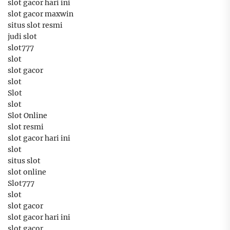
slot gacor hari ini
slot gacor maxwin
situs slot resmi
judi slot
slot777
slot
slot gacor
slot
Slot
slot
Slot Online
slot resmi
slot gacor hari ini
slot
situs slot
slot online
Slot777
slot
slot gacor
slot gacor hari ini
slot gacor