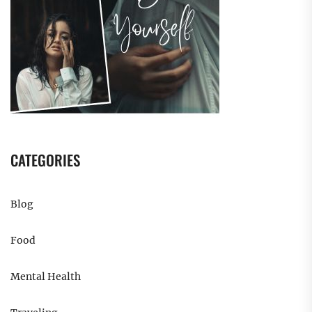
CATEGORIES
Blog
Food
Mental Health