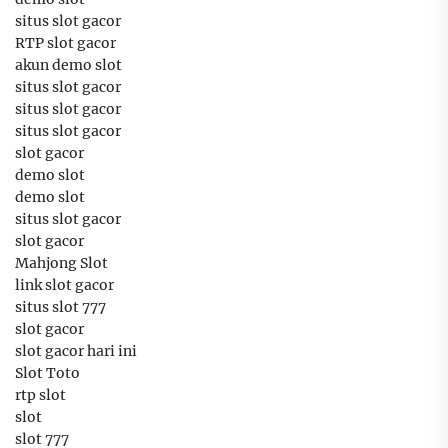
situs slot gacor
RTP slot gacor
akun demo slot
situs slot gacor
situs slot gacor
situs slot gacor
slot gacor
demo slot
demo slot
situs slot gacor
slot gacor
Mahjong Slot
link slot gacor
situs slot 777
slot gacor
slot gacor hari ini
Slot Toto
rtp slot
slot
slot 777