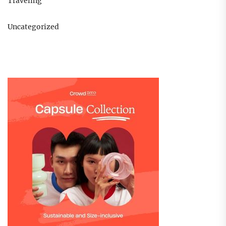
Traveling
Uncategorized