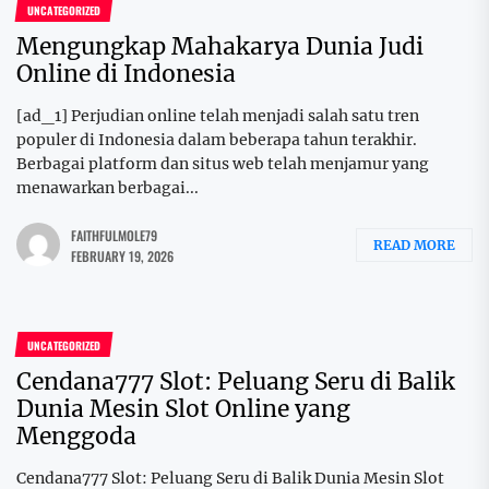
UNCATEGORIZED
Mengungkap Mahakarya Dunia Judi
Online di Indonesia
[ad_1] Perjudian online telah menjadi salah satu tren
populer di Indonesia dalam beberapa tahun terakhir.
Berbagai platform dan situs web telah menjamur yang
menawarkan berbagai...
FAITHFULMOLE79
READ MORE
FEBRUARY 19, 2026
UNCATEGORIZED
Cendana777 Slot: Peluang Seru di Balik
Dunia Mesin Slot Online yang
Menggoda
Cendana777 Slot: Peluang Seru di Balik Dunia Mesin Slot