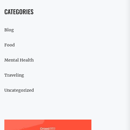
CATEGORIES
Blog
Food
Mental Health
Traveling
Uncategorized