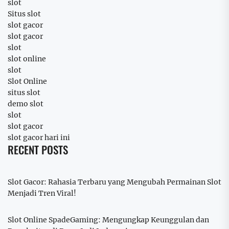
slot
Situs slot
slot gacor
slot gacor
slot
slot online
slot
Slot Online
situs slot
demo slot
slot
slot gacor
slot gacor hari ini
RECENT POSTS
Slot Gacor: Rahasia Terbaru yang Mengubah Permainan Slot
Menjadi Tren Viral!
Slot Online SpadeGaming: Mengungkap Keunggulan dan