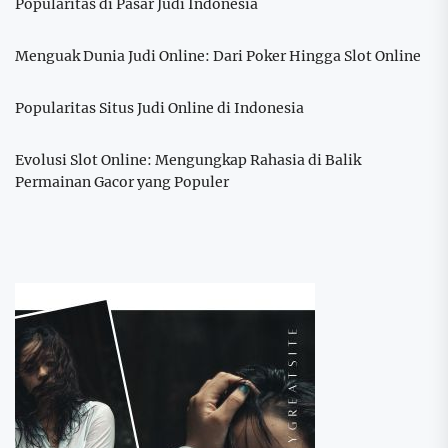
Popularitas di Pasar Judi Indonesia
Menguak Dunia Judi Online: Dari Poker Hingga Slot Online
Popularitas Situs Judi Online di Indonesia
Evolusi Slot Online: Mengungkap Rahasia di Balik
Permainan Gacor yang Populer