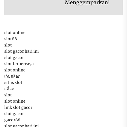
Menggemparkan!
pos
slot online
slot88
slot
slot gacor hari ini
slot gacor
slot terpercaya
slot online
เว็บสล็อต
situs slot
สล็อต
slot
slot online
link slot gacor
slot gacor
gacor88
slot gacor hari ini