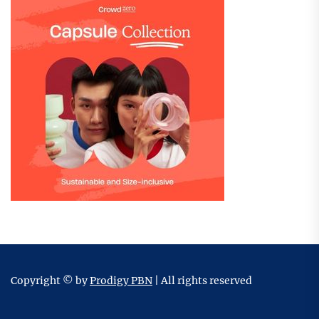
Copyright © by
Prodigy PBN
| All rights reserved