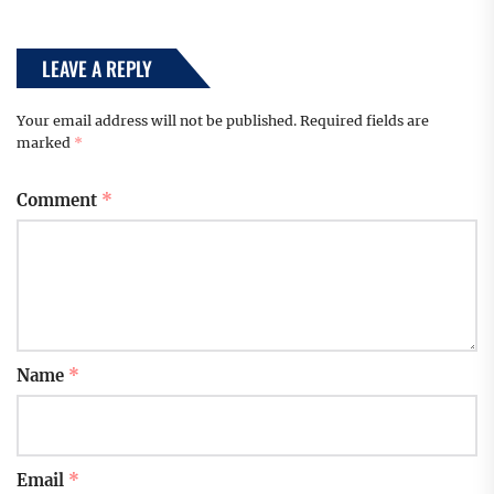
LEAVE A REPLY
Your email address will not be published.
Required fields are
marked
*
Comment
*
Name
*
Email
*