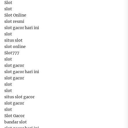
Slot
slot
Slot Online
slot resmi
slot gacor hari ini
slot
situs slot
slot online
Slot777
slot
slot gacor
slot gacor hari ini
slot gacor
slot
slot
situs slot gacor
slot gacor
slot
Slot Gacor
bandar slot