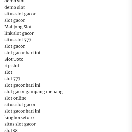
demo slot
demo slot
situs slot gacor
slot gacor
Mahjong Slot
link slot gacor
situs slot 777
slot gacor
slot gacor hari ini
Slot Toto
rtp slot
slot
slot 777
slot gacor hari ini
slot gacor gampang menang
slot online
situs slot gacor
slot gacor hari ini
kinghorsetoto
situs slot gacor
slot88