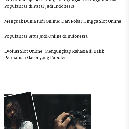
Slot Online SpadeGaming: Mengungkap Keunggulan dan
Popularitas di Pasar Judi Indonesia
Menguak Dunia Judi Online: Dari Poker Hingga Slot Online
Popularitas Situs Judi Online di Indonesia
Evolusi Slot Online: Mengungkap Rahasia di Balik
Permainan Gacor yang Populer