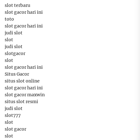
slot terbaru
slot gacor hari ini
toto
slot gacor hari ini
judi slot
slot
judi slot
slotgacor
slot
slot gacor hari ini
Situs Gacor
situs slot online
slot gacor hari ini
slot gacor maxwin
situs slot resmi
judi slot
slot777
slot
slot gacor
slot