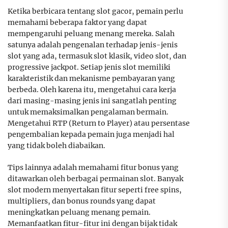
Ketika berbicara tentang slot gacor, pemain perlu
memahami beberapa faktor yang dapat
mempengaruhi peluang menang mereka. Salah
satunya adalah pengenalan terhadap jenis-jenis
slot yang ada, termasuk slot klasik, video slot, dan
progressive jackpot. Setiap jenis slot memiliki
karakteristik dan mekanisme pembayaran yang
berbeda. Oleh karena itu, mengetahui cara kerja
dari masing-masing jenis ini sangatlah penting
untuk memaksimalkan pengalaman bermain.
Mengetahui RTP (Return to Player) atau persentase
pengembalian kepada pemain juga menjadi hal
yang tidak boleh diabaikan.
Tips lainnya adalah memahami fitur bonus yang
ditawarkan oleh berbagai permainan slot. Banyak
slot modern menyertakan fitur seperti free spins,
multipliers, dan bonus rounds yang dapat
meningkatkan peluang menang pemain.
Memanfaatkan fitur-fitur ini dengan bijak tidak