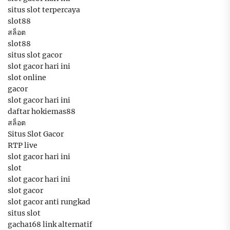
situs slot terpercaya
slot88
สล็อต
slot88
situs slot gacor
slot gacor hari ini
slot online
gacor
slot gacor hari ini
daftar hokiemas88
สล็อต
Situs Slot Gacor
RTP live
slot gacor hari ini
slot
slot gacor hari ini
slot gacor
slot gacor anti rungkad
situs slot
gacha168 link alternatif