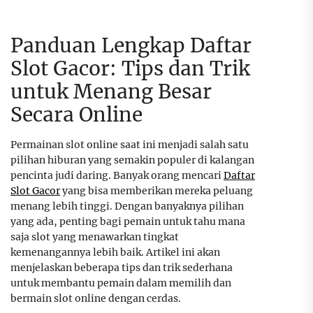
Panduan Lengkap Daftar
Slot Gacor: Tips dan Trik
untuk Menang Besar
Secara Online
Permainan slot online saat ini menjadi salah satu
pilihan hiburan yang semakin populer di kalangan
pencinta judi daring. Banyak orang mencari
Daftar
Slot Gacor
yang bisa memberikan mereka peluang
menang lebih tinggi. Dengan banyaknya pilihan
yang ada, penting bagi pemain untuk tahu mana
saja slot yang menawarkan tingkat
kemenangannya lebih baik. Artikel ini akan
menjelaskan beberapa tips dan trik sederhana
untuk membantu pemain dalam memilih dan
bermain slot online dengan cerdas.