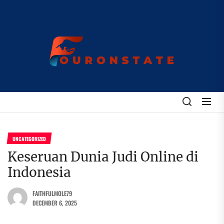
Skip
to
the
Fouronstate
content
UNCATEGORIZED
Keseruan Dunia Judi Online di
Indonesia
FAITHFULMOLE79
DECEMBER 6, 2025