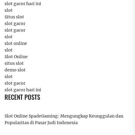
slot gacor hari ini
slot
Situs slot
slot gacor
slot gacor
slot
slot online
slot
Slot Online
situs slot
demo slot
slot
slot gacor
slot gacor hari ini
RECENT POSTS
Slot Online SpadeGaming: Mengungkap Keunggulan dan
Popularitas di Pasar Judi Indonesia