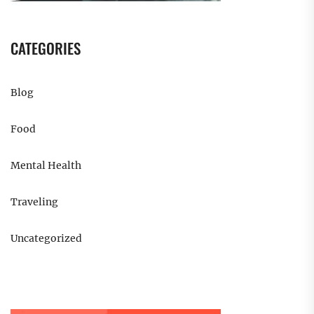
CATEGORIES
Blog
Food
Mental Health
Traveling
Uncategorized