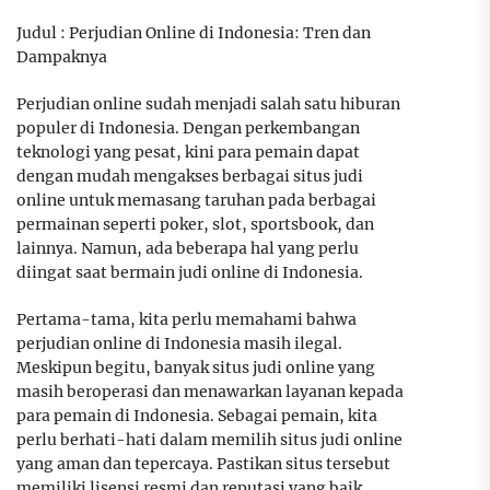
Judul : Perjudian Online di Indonesia: Tren dan
Dampaknya
Perjudian online sudah menjadi salah satu hiburan
populer di Indonesia. Dengan perkembangan
teknologi yang pesat, kini para pemain dapat
dengan mudah mengakses berbagai situs judi
online untuk memasang taruhan pada berbagai
permainan seperti poker, slot, sportsbook, dan
lainnya. Namun, ada beberapa hal yang perlu
diingat saat bermain judi online di Indonesia.
Pertama-tama, kita perlu memahami bahwa
perjudian online di Indonesia masih ilegal.
Meskipun begitu, banyak situs judi online yang
masih beroperasi dan menawarkan layanan kepada
para pemain di Indonesia. Sebagai pemain, kita
perlu berhati-hati dalam memilih situs judi online
yang aman dan tepercaya. Pastikan situs tersebut
memiliki lisensi resmi dan reputasi yang baik.