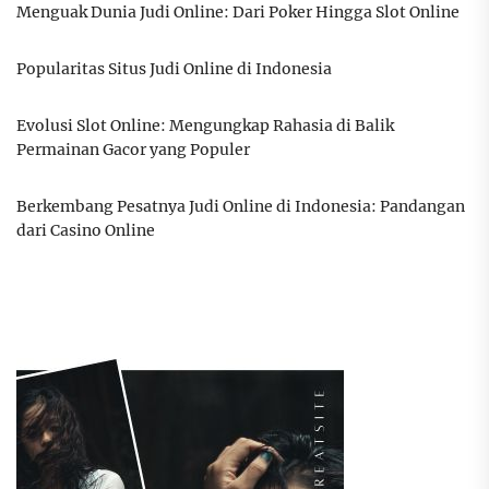
Menguak Dunia Judi Online: Dari Poker Hingga Slot Online
Popularitas Situs Judi Online di Indonesia
Evolusi Slot Online: Mengungkap Rahasia di Balik
Permainan Gacor yang Populer
Berkembang Pesatnya Judi Online di Indonesia: Pandangan
dari Casino Online