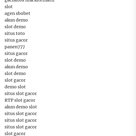
gacha168 link alternatif
slot
agen sbobet
akun demo
slot demo
situs toto
situs gacor
panen777
situs gacor
slot demo
akun demo
slot demo
slot gacor
demo slot
situs slot gacor
RTP slot gacor
akun demo slot
situs slot gacor
situs slot gacor
situs slot gacor
slot gacor