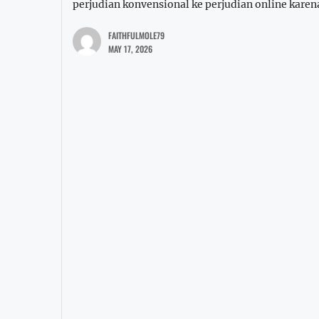
perjudian konvensional ke perjudian online kare
FAITHFULMOLE79
MAY 17, 2026