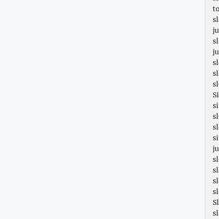
t
sl
ju
s
ju
s
s
sl
S
s
sl
s
s
ju
s
s
s
s
S
s