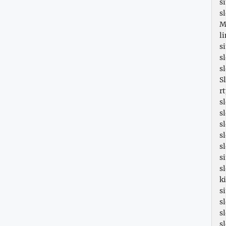
s
s
M
l
si
s
sl
S
rt
s
s
sl
s
s
s
sl
k
s
s
s
sl