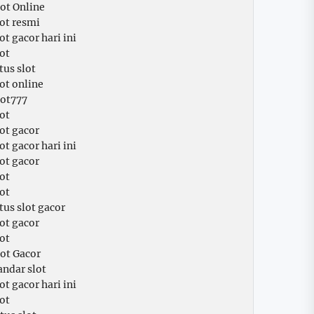
lot Online
lot resmi
ot gacor hari ini
lot
tus slot
lot online
lot777
lot
lot gacor
ot gacor hari ini
lot gacor
lot
lot
itus slot gacor
lot gacor
lot
lot Gacor
andar slot
ot gacor hari ini
lot