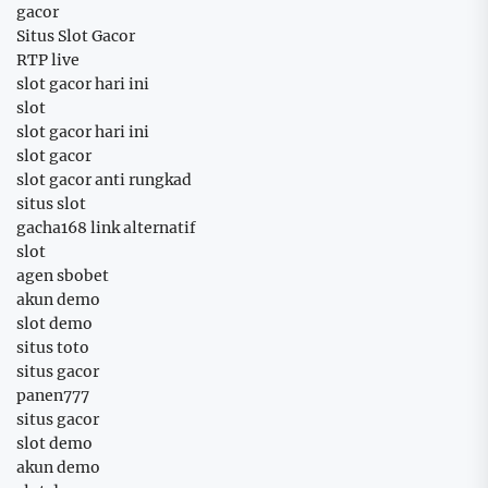
gacor
Situs Slot Gacor
RTP live
slot gacor hari ini
slot
slot gacor hari ini
slot gacor
slot gacor anti rungkad
situs slot
gacha168 link alternatif
slot
agen sbobet
akun demo
slot demo
situs toto
situs gacor
panen777
situs gacor
slot demo
akun demo