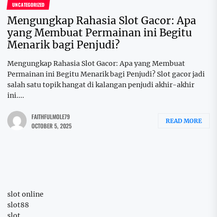
UNCATEGORIZED
Mengungkap Rahasia Slot Gacor: Apa
yang Membuat Permainan ini Begitu
Menarik bagi Penjudi?
Mengungkap Rahasia Slot Gacor: Apa yang Membuat
Permainan ini Begitu Menarik bagi Penjudi? Slot gacor jadi
salah satu topik hangat di kalangan penjudi akhir-akhir
ini....
FAITHFULMOLE79
READ MORE
OCTOBER 5, 2025
slot online
slot88
slot