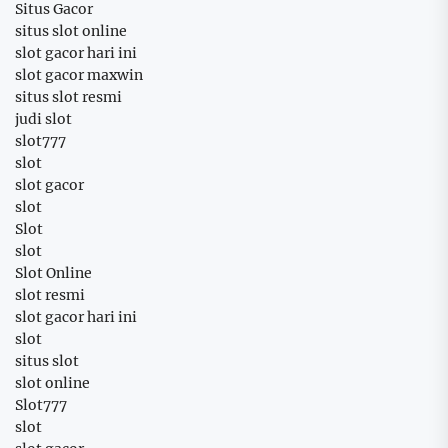
Situs Gacor
situs slot online
slot gacor hari ini
slot gacor maxwin
situs slot resmi
judi slot
slot777
slot
slot gacor
slot
Slot
slot
Slot Online
slot resmi
slot gacor hari ini
slot
situs slot
slot online
Slot777
slot