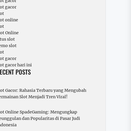
lot gacor
lot gacor
lot
lot online
lot
lot Online
tus slot
emo slot
lot
lot gacor
ot gacor hari ini
ECENT POSTS
lot Gacor: Rahasia Terbaru yang Mengubah
ermainan Slot Menjadi Tren Viral!
lot Online SpadeGaming: Mengungkap
eunggulan dan Popularitas di Pasar Judi
ndonesia