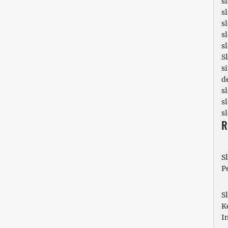
s
s
s
s
s
S
si
d
s
s
sl
R
S
P
S
K
I