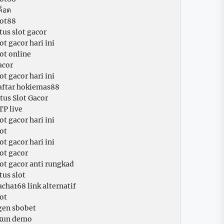
ล็อต
lot88
itus slot gacor
ot gacor hari ini
lot online
acor
ot gacor hari ini
aftar hokiemas88
itus Slot Gacor
TP live
ot gacor hari ini
lot
ot gacor hari ini
lot gacor
lot gacor anti rungkad
tus slot
acha168 link alternatif
lot
gen sbobet
kun demo