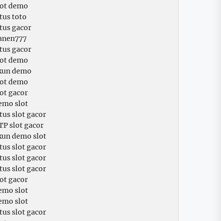
lot demo
itus toto
itus gacor
anen777
itus gacor
lot demo
kun demo
lot demo
lot gacor
emo slot
itus slot gacor
TP slot gacor
kun demo slot
itus slot gacor
itus slot gacor
itus slot gacor
lot gacor
emo slot
emo slot
itus slot gacor