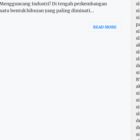
g Mengguncang Industri! Di tengah perkembangan
s
satu bentuk hiburan yang paling diminati...
s
s
p
READ MORE
s
s
a
s
s
d
s
R
a
s
s
s
s
d
d
s