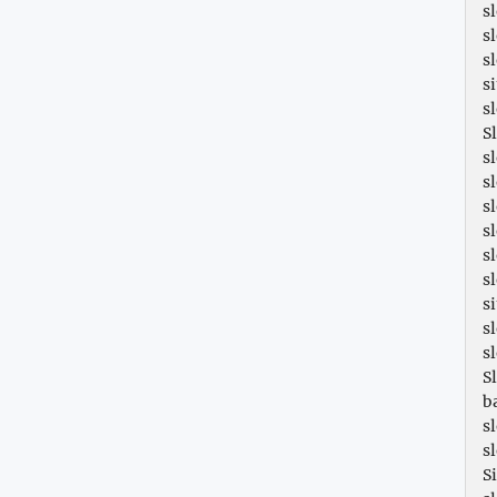
s
sl
s
si
s
S
s
s
sl
s
s
s
s
s
s
S
b
sl
s
Si