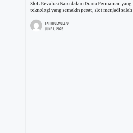
Slot: Revolusi Baru dalam Dunia Permainan yan
teknologi yang semakin pesat, slot menjadi salah 
FAITHFULMOLE79
JUNE 1, 2025