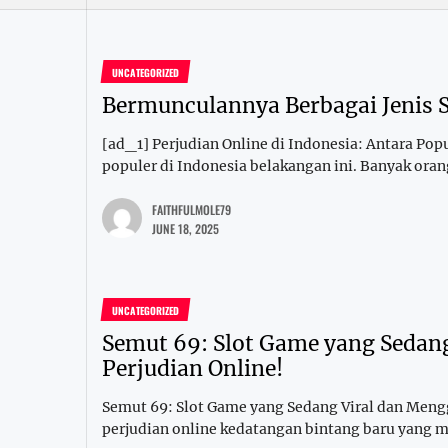
UNCATEGORIZED
Bermunculannya Berbagai Jenis Si
[ad_1] Perjudian Online di Indonesia: Antara Pop
populer di Indonesia belakangan ini. Banyak orang
FAITHFULMOLE79
JUNE 18, 2025
UNCATEGORIZED
Semut 69: Slot Game yang Sedan
Perjudian Online!
Semut 69: Slot Game yang Sedang Viral dan Mengg
perjudian online kedatangan bintang baru yang 