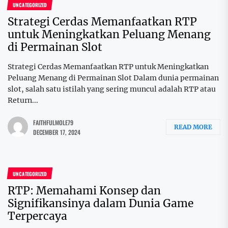
UNCATEGORIZED
Strategi Cerdas Memanfaatkan RTP
untuk Meningkatkan Peluang Menang
di Permainan Slot
Strategi Cerdas Memanfaatkan RTP untuk Meningkatkan
Peluang Menang di Permainan Slot Dalam dunia permainan
slot, salah satu istilah yang sering muncul adalah RTP atau
Return...
FAITHFULMOLE79
READ MORE
DECEMBER 17, 2024
UNCATEGORIZED
RTP: Memahami Konsep dan
Signifikansinya dalam Dunia Game
Terpercaya