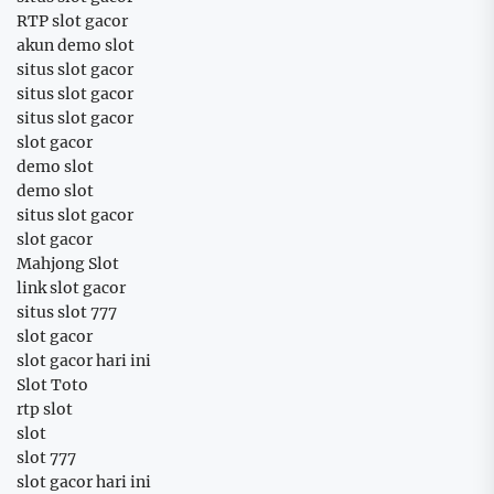
RTP slot gacor
akun demo slot
situs slot gacor
situs slot gacor
situs slot gacor
slot gacor
demo slot
demo slot
situs slot gacor
slot gacor
Mahjong Slot
link slot gacor
situs slot 777
slot gacor
slot gacor hari ini
Slot Toto
rtp slot
slot
slot 777
slot gacor hari ini