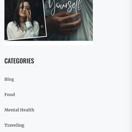
CATEGORIES
Blog
Food
Mental Health
Traveling