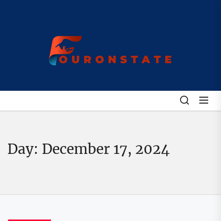
Skip
to
the
Fouronstate
content
Day:
December 17, 2024